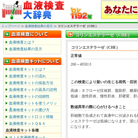
トップページ
≫
血液検査結果の見方
≫
コリンエステラーゼ（CHE）
コリンエステラーゼ（CHE）
コリンエステラーゼ（CHE）
血液検査とは？
コリンエステラーゼ（CHE）
血液検査結果の見方
正常値
200～495IU/l
血液検査キットとは？
血液検査キットの流れ
この検査により疑いの生じる病気・症状
血液検査キットの採血方法
血液検査キットの器具の説明
高値：ネフローゼ症候群、脂肪肝、糖尿
低値：急性肝炎、慢性肝炎、肝硬変、肝
血液検査キットの信頼性
血液検査キットを使うメリッ
数値異常の際に心がけるべきこと
ト
血液検査キットの選び方
肝細胞で合成されて血液中に分泌される
血液検査キット口コミ情報
ンエステラーゼは低値になります。逆に
血液検査キットＱ＆Ａ
になります。
血液検査キット各種
ＨＩＶ血液検査キット