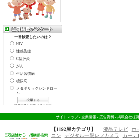
サイトマップ
-
企業情報
-
広告資料
-
掲載会社様
【1192屋カテゴリ】
液晶テレビ
|
ホ
コン
|
デジタル一眼レフカメラ
|
カーナ