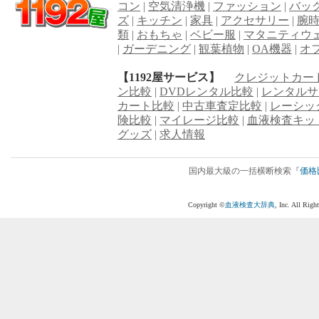
コン
|
空気清浄機
|
ファッション
|
バッ
ズ
|
キッチン
|
家具
|
アクセサリー
|
腕
類
|
おもちゃ
|
ベビー服
|
マタニティウ
|
ガーデニング
|
観葉植物
|
OA機器
|
オ
【1192屋サービス】
クレジットカー
ン比較
|
DVDレンタル比較
|
レンタルサ
カート比較
|
中古車査定比較
|
レーシッ
険比較
|
マイレージ比較
|
血液検査キッ
グッズ
|
求人情報
国内最大級の一括横断検索『
価格
Copyright ©
血液検査大辞典
, Inc. All R